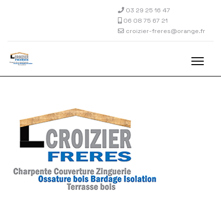
03 29 25 16 47
06 08 75 67 21
croizier-freres@orange.fr